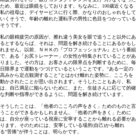
ため、最近は眼鏡をしております。ちなみに、100歳近くなる
私の祖母は、デイサービスに行く際、かなりのおしゃれをして
いくそうで、年齢の離れた運転手の男性に色目をつかっている
そうです。
私の眼精疲労の原因が、擦れ違う美女を眼で追うこと以外にあ
るとするならば、それは、問題を解き続けることにあるかもし
れません。以前、ＮＨＫの『プロフェッショナル』という番組
で、ある「お尻トレーナー」の女性が特集されていることがあ
りました。その方は、お客さんの限界点を判断するために、毎
日限界まで運動をつづけているということです。“ある一定の
高みから定点観測すること”とはかけ離れた姿勢に、こころを
動かされたことが思い出されます。そうしたこともあり、私
は、自己満足に陥らないために、また、生徒さんに応じて的確
な判断や指導ができるように、問題を解き続けています。
そうしたことは、「他者のこころの声をきく」ためのものと言
うことができるかもしれません。「他者の声をきく」ために
は、自分が座っている視座に安寧することから離れる必要があ
ります。そのためには、安寧している場所(自己)から離れ
る“苦痛”が伴うことは、明らかです。