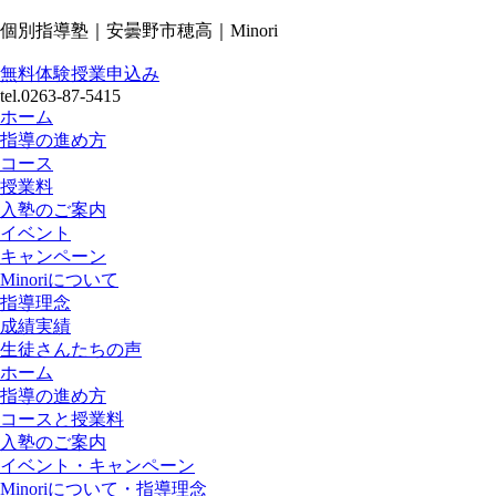
個別指導塾｜安曇野市穂高｜Minori
無料体験授業申込み
tel.0263-87-5415
ホーム
指導の進め方
コース
授業料
入塾のご案内
イベント
キャンペーン
Minoriについて
指導理念
成績実績
生徒さんたちの声
ホーム
指導の進め方
コースと授業料
入塾のご案内
イベント・キャンペーン
Minoriについて・指導理念