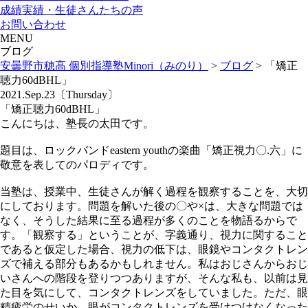
成績実績・生徒さんたちの声
お問い合わせ
MENU
ブログ
安曇野市穂高 個別指導塾Minori（みのり）
>
ブログ
>
「矯正
聴力60dBHL」
2021.Sep.23〔Thursday〕
「矯正聴力60dBHL」
こんにちは、塾長の太田です。
題目は、ロックバンドeastern youthの楽曲「矯正視力〇.六」に
敬意を表してのパロディです。
当塾は、授業中、生徒さんが解く過程を観察することを、大切
にしております。問題を解いた後の〇や×は、大きな問題では
なく、そうした結果に至る過程が多くのことを物語るからで
す。「観察する」ということが、字義通り、視力に関すること
であると仮定した場合、視力の低下は、眼鏡やコンタクトレン
ズで補える部分もあるかもしれません。私はおじさんからおじ
いさんへの階段を登りつつありますが、そんな私も、以前は見
た目を気にして、コンタクトレンズをしていました。ただ、眼
精疲労のせいか、眼がコンタクトレンズを受けつけなくなった