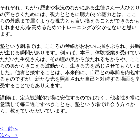
それぞれ、ちがう歴史や状況のなかにある生徒さん一人ひとり
の声をきくためには、視力とともに聴力(その聴力とは、ここ
ろの外膜まで届くような視力とも言い換えることができるかも
しれません)を高めるためのトレーニングが欠かせないと思い
ます。
塾という劇場では、こころの琴線がおおいに揺さぶられ、共鳴
が生じる瞬間があります。例えば、本日、体験授業を受けてい
ただいた生徒さんは、その瞳の奥から放たれるちからや、ここ
ろの奥からきこえる波動から、生きる力を感じさせてもらいま
した。他者と接することは、本来的に、自己との乖離を内包す
るものですが、新たな光を照射された自己と対峙する場面を享
受することでもありえます。
講師は、定点観測的な場に安住するのではなく、他者性を常に
意識して毎日過ごすべきことを、塾という場で出会う方々か
ら、教えていただいています。
< 前へ
次へ >