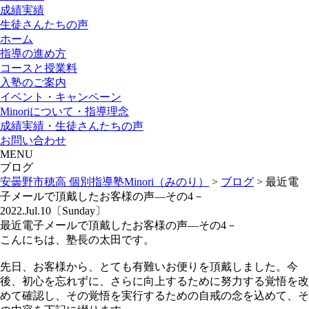
成績実績
生徒さんたちの声
ホーム
指導の進め方
コースと授業料
入塾のご案内
イベント・キャンペーン
Minoriについて・指導理念
成績実績・生徒さんたちの声
お問い合わせ
MENU
ブログ
安曇野市穂高 個別指導塾Minori（みのり）
>
ブログ
>
最近電
子メールで頂戴したお客様の声―その4－
2022.Jul.10〔Sunday〕
最近電子メールで頂戴したお客様の声―その4－
こんにちは、塾長の太田です。
先日、お客様から、とても有難いお便りを頂戴しました。今
後、初心を忘れずに、さらに向上するために努力する覚悟を改
めて確認し、その覚悟を実行するための自戒の念を込めて、そ