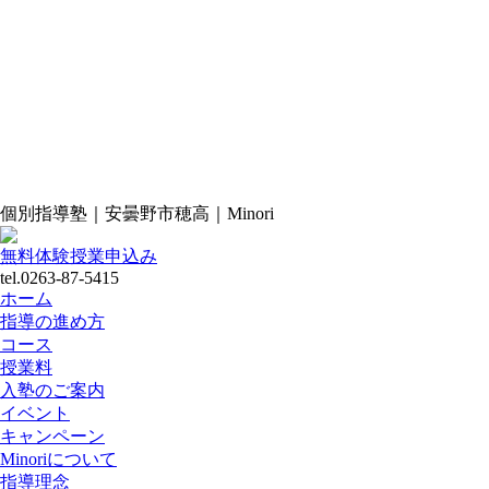
個別指導塾｜安曇野市穂高｜Minori
無料体験授業申込み
tel.0263-87-5415
ホーム
指導の進め方
コース
授業料
入塾のご案内
イベント
キャンペーン
Minoriについて
指導理念