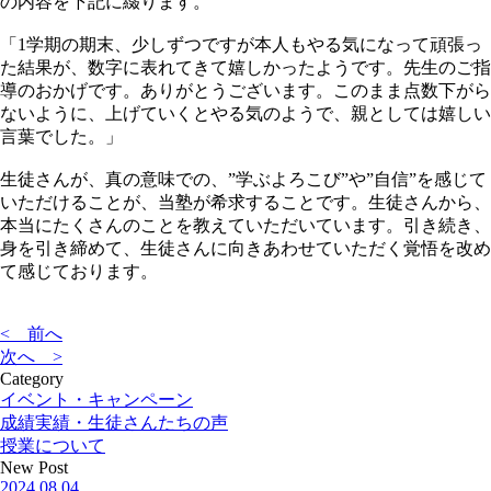
の内容を下記に綴ります。
「1学期の期末、少しずつですが本人もやる気になって頑張っ
た結果が、数字に表れてきて嬉しかったようです。先生のご指
導のおかげです。ありがとうございます。このまま点数下がら
ないように、上げていくとやる気のようで、親としては嬉しい
言葉でした。」
生徒さんが、真の意味での、”学ぶよろこび”や”自信”を感じて
いただけることが、当塾が希求することです。生徒さんから、
本当にたくさんのことを教えていただいています。引き続き、
身を引き締めて、生徒さんに向きあわせていただく覚悟を改め
て感じております。
< 前へ
次へ >
Category
イベント・キャンペーン
成績実績・生徒さんたちの声
授業について
New Post
2024.08.04