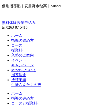
個別指導塾｜安曇野市穂高｜Minori
無料体験授業申込み
tel.0263-87-5415
ホーム
指導の進め方
コース
授業料
入塾のご案内
イベント
キャンペーン
Minoriについて
指導理念
成績実績
生徒さんたちの声
ホーム
指導の進め方
コースと授業料