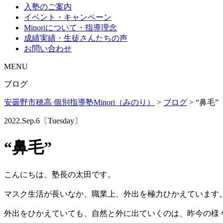
入塾のご案内
イベント・キャンペーン
Minoriについて・指導理念
成績実績・生徒さんたちの声
お問い合わせ
MENU
ブログ
安曇野市穂高 個別指導塾Minori（みのり）
>
ブログ
>
“鼻毛”
2022.Sep.6〔Tuesday〕
“鼻毛”
こんにちは、塾長の太田です。
マスク生活が長いなか、職業上、外出を極力ひかえています
外出をひかえていても、自然と外に出ていくのは、昨今の様