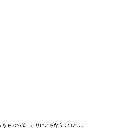
。
々なものの値上がりにともなう支出と…。