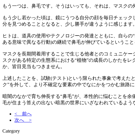
もう一つは、鼻毛です。そうはいっても、それは、マスクの
もう少し若かった頃は、鏡にうつる自分の顔を毎日チェック
分を見つめることとなると、少し勝手が違うように感じます
ヒトは、道具の使用やテクノロジーの発達とともに、自らの“
ある意味で異なる行動)の継続で鼻毛が伸びているというこ
マスクを長期間着用することで生じる他者とのコミュニケー
スクがある特定の生態系における“植物”の成長のしかたを
か、皆目見当もつきません。
上述したことを、試験(テスト)という限られた事象で考えた
ク”を外して、より不確定な要素の中でなにかをつかむ旅路
暗闇のなかで育ち伸長する“鼻毛”が、本性的に悩むことを
毛が住まう答えの出ない暗黒の世界にいざなわれているよう
< 前へ
次へ >
Category