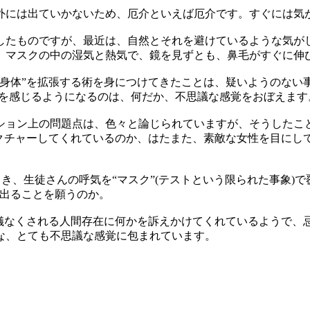
外には出ていかないため、厄介といえば厄介です。すぐには気
したものですが、最近は、自然とそれを避けているような気がし
。マスクの中の湿気と熱気で、鏡を見ずとも、鼻毛がすぐに伸
身体”を拡張する術を身につけてきたことは、疑いようのない
とを感じるようになるのは、何だか、不思議な感覚をおぼえます
ション上の問題点は、色々と論じられていますが、そうしたこ
レクチャーしてくれているのか、はたまた、素敵な女性を目にし
とき、生徒さんの呼気を“マスク”(テストという限られた事象)
に出ることを願うのか。
余儀なくされる人間存在に何かを訴えかけてくれているようで、
な、とても不思議な感覚に包まれています。