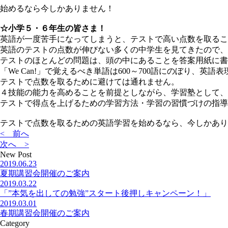
始めるなら今しかありません！
☆小学５・６年生の皆さま！
英語が一度苦手になってしまうと、テストで高い点数を取るこ
英語のテストの点数が伸びない多くの中学生を見てきたので、
テストのほとんどの問題は、頭の中にあることを答案用紙に書
「We Can!」で覚えるべき単語は600～700語にのぼり、
テストで点数を取るために避けては通れません。
４技能の能力を高めることを前提としながら、学習塾として、
テストで得点を上げるための学習方法・学習の習慣づけの指導
テストで点数を取るための英語学習を始めるなら、今しかあり
< 前へ
次へ >
New Post
2019.06.23
夏期講習会開催のご案内
2019.03.22
「”本気を出しての勉強”スタート後押しキャンペーン！」
2019.03.01
春期講習会開催のご案内
Category