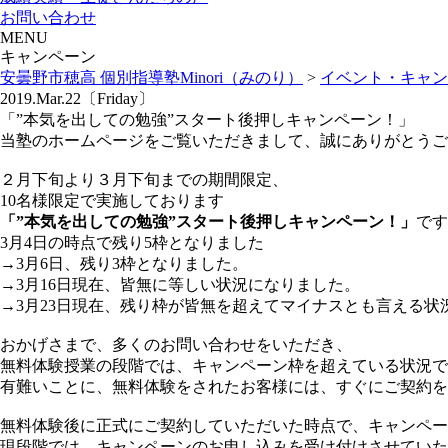
お問い合わせ
MENU
キャンペーン
安曇野市穂高 個別指導塾Minori（みのり）
>
イベント・キャン
2019.Mar.22〔Friday〕
「”本気を出しての勉強”スタート後押しキャンペーン！」
当塾のホームページをご覧いただきまして、誠にありがとうご
２月下旬より３月下旬までの期間限定、
10名様限定で実施しております
「”本気を出しての勉強”スタート後押しキャンペーン！」
です
3月4日の時点で残り5枠となりました
→3月6日、残り3枠となりました。
→3月16日現在、皆無に等しい状況になりました。
→3月23日現在、残り枠が皆無を超えてマイナスとも言える状
おかげさまで、多くのお問い合わせをいただき、
無料体験授業の段階では、キャンペーン枠を超えている状況で
有難いことに、無料体験をされたお客様には、すぐにご契約を
無料体験後に正式にご契約していただいた時点で、キャンペー
現段階では、キャンペーンのお申し込みを受け付けさせていた