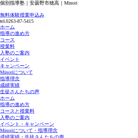
個別指導塾｜安曇野市穂高｜Minori
無料体験授業申込み
tel.0263-87-5415
ホーム
指導の進め方
コース
授業料
入塾のご案内
イベント
キャンペーン
Minoriについて
指導理念
成績実績
生徒さんたちの声
ホーム
指導の進め方
コースと授業料
入塾のご案内
イベント・キャンペーン
Minoriについて・指導理念
成績実績・生徒さんたちの声