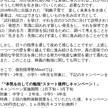
さらには、AIが現実社会の様々な業務に導入されるこれから
そうした時代を生き抜いていくために、必要な力です。
2018年6月に出版された 『戦略子育て 楽しく未来を生き抜
著者は、AIにはできない新しいものを生み出す力として、
「試行錯誤力」を挙げ、それを次の3つの力に分けて説明され
(1)「発想力：常識に囚われず新しい発見をし、それを探求で
(2)「決める力：選択肢を拡げ絞るために、調べて考えること
(3)「生きる力：失敗にめげず楽しく前に進み続けることがで
しかし、日々の指導を通して改めて感じることですが、上述し
一つ一つの壁を乗り越えて前に進み続ける力や、真の意味での
適切な学習方法を身に付ける努力や地道な練習を避けて通れな
また、このことは、狭義の勉強に関しても同じです。
そこで、個別指導塾Minoriでは、
中学1・2年生、小学5・6年生を対象に、下記のキャンペーン
「”本気を出しての勉強”スタート後押しキャンペーン！」
キャンペーン実施期間：2月下旬～3月下旬
対象： 中学１・２年生、小学5・6年生
特典：２回の無料体験授業をしていただいた後、キャンペーン実施期
1,500円含む)が、１ヵ月間(月４コマ分)無料！