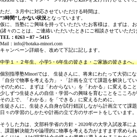
ただ、３月中に対応させていただける時間は、
”3時間”しかない状況
となっています。
仮に、当塾にご興味を持っていただいたお客様は、まずは、お
(諸々のことは、ご連絡いただいたときにご相談させていただけ
TEL：0263－87－5415
Mail：info@hotaka-minori.com
キャンペーン詳細を、改めて下記に記します。
中学１・２年生、小学5・6年生の皆さま・ご家族の皆さまへ。
個別指導塾Minoriでは、 生徒さんに、将来にわたって大切に
「自分で物事を考える力」・「計画を立てて課題を解決してい
そのために、まずは「わからない」を「わかる」に変えること
少しずつ生徒さんの自信・学習への興味を育むことをこころが
その上で、「わかる」を「できる」に変えるために、
生徒さんに、生徒さん自身が試行錯誤しながら計画立てて課題
日々の学習のしかたや計画の立て方のサポートをしています。
そうした力は、文部科学省の方針・2020年の大学入試改革に
、課題解決能力や論理的に物事を考える力がますます求められ