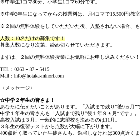
※中学生1コマ80分、小学生1コマ60分です。
※中学3年生になってからの授業料は、月4コマで15,500円(教
※２回の無料体験をしていただいた後、入塾されない場合、も
人数：10名だけの募集です！
募集人数になり次第、締め切らせていただきます。
まずは、２回の無料体験授業にお気軽にお申し込みください！
TEL：0263－87－5415
Mail：info@hotaka-minori.com
〈メッセージ〉
☆中学２年生の皆さま！
あなたに伝えたいことがあります。「入試まで残り“後9ヵ月”
中学１年生の皆さんも「入試まで残り”後１年９ヵ月“です」。
高校入試は３月、一般的に志望校を決めるのは11月。
３年生の復習テストから点数が大幅に下がります。
400点近く取っていた生徒さんも、勉強しなければ300点近く