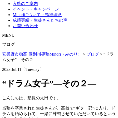
入塾のご案内
イベント・キャンペーン
Minoriについて・指導理念
成績実績・生徒さんたちの声
お問い合わせ
MENU
ブログ
安曇野市穂高 個別指導塾Minori（みのり）
>
ブログ
>
“ドラ
ム女子”―その２―
2023.Jul.11〔Tuesday〕
“ドラム女子”―その２―
こんにちは、塾長の太田です。
当塾を卒業された生徒さんが、高校で“ギター部”に入り、ド
ラムを始められて、一緒に練習させていただいているという