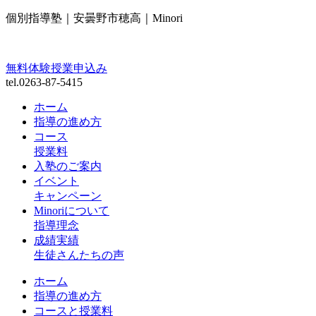
個別指導塾｜安曇野市穂高｜Minori
無料体験授業申込み
tel.0263-87-5415
ホーム
指導の進め方
コース
授業料
入塾のご案内
イベント
キャンペーン
Minoriについて
指導理念
成績実績
生徒さんたちの声
ホーム
指導の進め方
コースと授業料